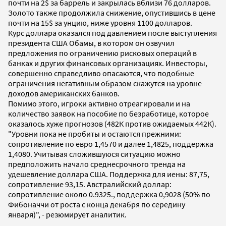
почти на 2$ за баррель и закрылась вблизи 76 долларов.
Золото также продолжила снижение, опустившись в цене
почти на 15$ за унцию, ниже уровня 1100 долларов.
Курс доллара оказался под давлением после выступления
президента США Обамы, в котором он озвучил
предложения по ограничению рисковых операций в
банках и других финансовых организациях. Инвесторы,
совершенно справедливо опасаются, что подобные
ограничения негативным образом скажутся на уровне
доходов американских банков.
Помимо этого, игроки активно отреагировали и на
количество заявок на пособие по безработице, которое
оказалось хуже прогнозов (482К против ожидаемых 442К).
"Уровни пока не пробиты и остаются прежними:
сопротивление по евро 1,4570 и далее 1,4825, поддержка
1,4080. Учитывая сложившуюся ситуацию можно
предположить начало среднесрочного тренда на
удешевление доллара США. Поддержка для иены: 87,75,
сопротивление 93,15. Австралийский доллар:
сопротивление около 0.9325., поддержка 0,9028 (50% по
Фибоначчи от роста с конца декабря по середину
января)", - резюмирует аналитик.