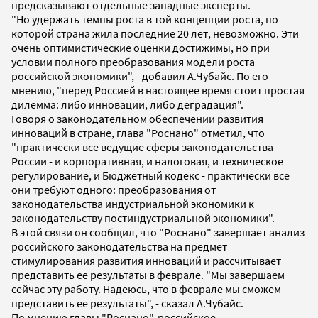
предсказывают отдельные западные эксперты.
"Но удержать темпы роста в той концепции роста, по
которой страна жила последние 20 лет, невозможно. Эти
очень оптимистические оценки достижимы, но при
условии полного преобразования модели роста
российской экономики", - добавил А.Чубайс. По его
мнению, "перед Россией в настоящее время стоит простая
дилемма: либо инновации, либо деградация".
Говоря о законодательном обеспечении развития
инноваций в стране, глава "Роснано" отметил, что
"практически все ведущие сферы законодательства
России - и корпоративная, и налоговая, и техническое
регулирование, и Бюджетный кодекс - практически все
они требуют одного: преобразования от
законодательства индустриальной экономики к
законодательству постиндустриальной экономики".
В этой связи он сообщил, что "Роснано" завершает анализ
российского законодательства на предмет
стимулирования развития инноваций и рассчитывает
представить ее результаты в феврале. "Мы завершаем
сейчас эту работу. Надеюсь, что в феврале мы сможем
представить ее результаты", - сказал А.Чубайс.
По мнению главы "Роснано", российское