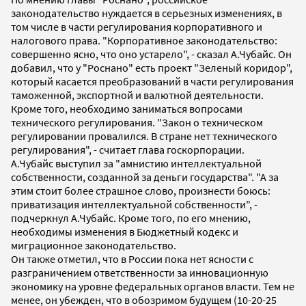
законодательство нуждается в серьезных изменениях, в
том числе в части регулирования корпоративного и
налогового права. "Корпоративное законодательство:
совершенно ясно, что оно устарело", - сказал А.Чубайс. Он
добавил, что у "Роснано" есть проект "Зеленый коридор",
который касается преобразований в части регулирования
таможенной, экспортной и валютной деятельности.
Кроме того, необходимо заниматься вопросами
технического регулирования. "Закон о техническом
регулировании провалился. В стране нет технического
регулирования", - считает глава госкорпорации.
А.Чубайс выступил за "амнистию интеллектуальной
собственности, созданной за деньги государства". "А за
этим стоит более страшное слово, произнести боюсь:
приватизация интеллектуальной собственности", -
подчеркнул А.Чубайс. Кроме того, по его мнению,
необходимы изменения в Бюджетный кодекс и
миграционное законодательство.
Он также отметил, что в России пока нет ясности с
разграничением ответственности за инновационную
экономику на уровне федеральных органов власти. Тем не
менее, он убежден, что в обозримом будущем (10-20-25