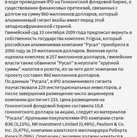
в ходе проведения IPO на Гонконгской фондовой бирже, о
существовании финансовых претензий, связанных с
долгом на сумму 860 миллионов долларов, который
алюминиевый гигант якобы имеет перед этой
западноафриканской страной.
Гвинейский суд 10 сентября 2009 года предписал вернуть в
собственность государства комплекс Friguia, который
российская алюминиевая компания "Русал" приобрела в
2006 году за 19 миллионов долларов. Военная хунта
оценила комплекс в 257 миллионов долларов, гвинейские
власти также обвинили "Русал" в неуплате "крупной
суммы" налогов и роялти, из-за чего долг компании по
проекту составил 860 миллионов долларов.
По данным "Русала", в IPO алюминиевого гиганта
поучаствовали 229 институциональных инвесторов, а
после завершения размещения число акционеров
компании достигнет 233. Цена размещения на
Гонконгской фондовой бирже составила 10,8
гонконгского доллара за акцию, следует из материалов
"Русала". Крупными покупателями IPO компании стали
ВЭБ (3,15%), NR Investment Limited (0,48%), Paulson & Co.
Inc. (0,47%), компании азиатского миллиардера Роберта
Куока (0,09%). Операции с акциями должны начаться в