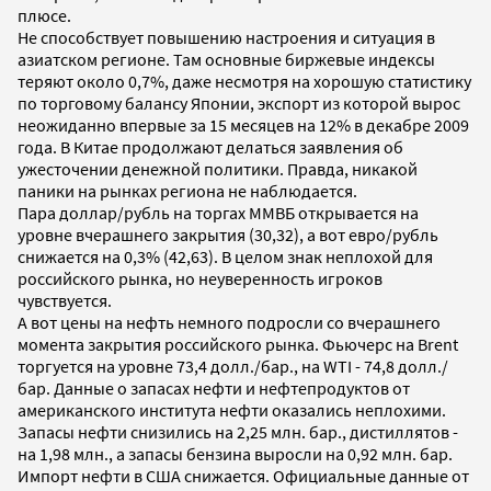
плюсе.
Не способствует повышению настроения и ситуация в
азиатском регионе. Там основные биржевые индексы
теряют около 0,7%, даже несмотря на хорошую статистику
по торговому балансу Японии, экспорт из которой вырос
неожиданно впервые за 15 месяцев на 12% в декабре 2009
года. В Китае продолжают делаться заявления об
ужесточении денежной политики. Правда, никакой
паники на рынках региона не наблюдается.
Пара доллар/рубль на торгах ММВБ открывается на
уровне вчерашнего закрытия (30,32), а вот евро/рубль
снижается на 0,3% (42,63). В целом знак неплохой для
российского рынка, но неуверенность игроков
чувствуется.
А вот цены на нефть немного подросли со вчерашнего
момента закрытия российского рынка. Фьючерс на Brent
торгуется на уровне 73,4 долл./бар., на WTI - 74,8 долл./
бар. Данные о запасах нефти и нефтепродуктов от
американского института нефти оказались неплохими.
Запасы нефти снизились на 2,25 млн. бар., дистиллятов -
на 1,98 млн., а запасы бензина выросли на 0,92 млн. бар.
Импорт нефти в США снижается. Официальные данные от