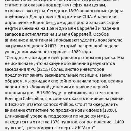
статистика оказала поддержку нефтяным ценам,
отмечают эксперты. Сегодня в 18:30 аналогичные цифры
опубликует Департамент Энергетики США. Аналитики,
опрошенные Bloomberg, ожидают роста запасов сырой
нефти и бензина на 1,58 и 0,95 млн баррелей и падения
запасов дистиллятов на 1,9 млн баррелей. Особое
внимание аналитики ИК призывают уделить показателю
загрузки мощностей НПЗ, который на прошлой неделе
упал до минимального уровня с 1989 года.
"Сегодня мы ожидаем нейтрального открытия рынка. Мы
не исключаем, что накануне объявления результатов
заседания ФРС (22:15) большинство инвесторов
предпочтет занять выжидательные позиции. Таким
образом, мы ожидаем спокойного начала торгов, велика
вероятность боковой динамики в течение первой
половины дня. В 15:30 будут опубликованы отчетности
Boeing и Caterpillar, способные оказать влияние на рынке.
В 16:30 отчитается ConocoPhillips. Стоит также уделить
внимание статистике по продаже новых домов (18:00).
Ближайший уровень поддержки по индексу ММВБ
находится на отметке 1370 пунктов, сопротивление - 1400
пунктов", - резюмируют эксперты ИК "Атон".