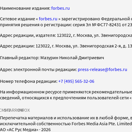
Наименование издания:
forbes.ru
Cетевое издание «
forbes.ru
» зарегистрировано Федеральной 
принятия решения о регистрации: серия Эл № ФС77-82431 от 23 
Адрес редакции, издателя: 123022, г. Москва, ул. Звенигородская 2-
Адрес редакции: 123022, г. Москва, ул. Звенигородская 2-я, д. 13, с
Главный редактор: Мазурин Николай Дмитриевич
Адрес электронной почты редакции:
press-release@forbes.ru
Номер телефона редакции:
+7 (495) 565-32-06
На информационном ресурсе применяются рекомендательные 
сведений, относящихся к предпочтениям пользователей сети 
СМИ2
SPARROW
INFOX
Перепечатка материалов и использование их в любой форме, в
исключительной собственностью Forbes Media Asia Pte. Limite
AO «АС Рус Медиа»
·
2026