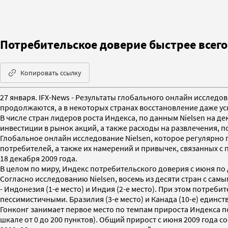
Потребительское доверие быстрее всего 
Копировать ссылку
27 января. IFX-News - Результаты глобального онлайн исследо
продолжаются, а в некоторых странах восстановление даже ус
В числе стран лидеров роста Индекса, по данным Nielsen на д
инвестиции в рынок акций, а также расходы на развлечения, п
Глобальное онлайн исследование Nielsen, которое регулярно 
потребителей, а также их намерений и привычек, связанных с п
18 декабря 2009 года.
В целом по миру, Индекс потребительского доверия с июня по 
Согласно исследованию Nielsen, восемь из десяти стран с сам
- Индонезия (1-е место) и Индия (2-е место). При этом потреб
пессимистичными. Бразилия (3-e место) и Канада (10-е) единс
Гонконг занимает первое место по темпам прироста Индекса пот
шкале от 0 до 200 пунктов). Общий прирост с июня 2009 года с