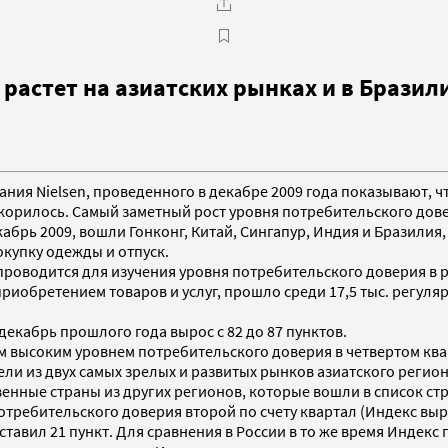
растет на азиатских рынках и в Бразили
вания Nielsen, проведенного в декабре 2009 года показывают,
корилось. Самый заметный рост уровня потребительского довер
екабрь 2009, вошли Гонконг, Китай, Сингапур, Индия и Бразили
окупку одежды и отпуск.
проводится для изучения уровня потребительского доверия в 
риобретением товаров и услуг, прошло среди 17,5 тыс. регуляр
декабрь прошлого года вырос с 82 до 87 пунктов.
ым высоким уровнем потребительского доверия в четвертом ква
ители из двух самых зрелых и развитых рынков азиатского реги
твенные страны из других регионов, которые вошли в список с
ребительского доверия второй по счету квартал (Индекс вырос н
оставил 21 пункт. Для сравнения в России в то же время Индек