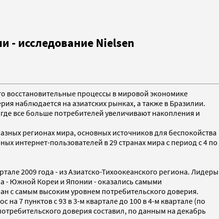
и - исследование Nielsen
 что восстановительные процессы в мировой экономике
ия наблюдается на азиатских рынках, а также в Бразилии.
я, где все больше потребителей увеличивают накопления и
разных регионах мира, основных источников для беспокойства
ных интернет-пользователей в 29 странах мира с период с 4 по
ртале 2009 года - из Азиатско-Тихоокеанского региона. Лидеры
она - Южной Кореи и Японии - оказались самыми
тран с самым высоким уровнем потребительского доверия.
а 7 пунктов с 93 в 3-м квартале до 100 в 4-м квартале (по
с потребительского доверия составил, по данным на декабрь