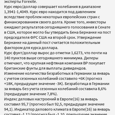
эксперты Forexite.
Курс евро/доллар совершает колебания в диапазоне
1,3941-1,4049. Курс евро находится под давлением
вследствие проблем некоторых европейских стран с
финансированием своего долга. Кроме того, инвесторы
ожидают результатов сегодняшнего голосования в Сенате
в США, которое могло бы утвердить Бена Бернанке на пост
председателя ФРС США на второй срок. Утверждение
Бернанке на данный пост считается положительным
фактором для курса доллара.
Курс фунт/доллар вырос до отметки 1,6273, что почти на
140 пунктов выше сегодняшнего минимума. Дилеры
отмечают, что крупная нефтяная компания BP покупает
британские фунты для выплаты дивидендов.
Изменение количества безработных в Германии за январь
с учетом сезонных колебаний составило +6K (прогноз
+18K, предыдущее значение -3K). Безработица в Германии
за январь без учета сезонных колебаний составила 8,6%
(предыдущее значение 7,8%).
Индекс деловых настроений в Европе(16) за январь
составил 95,7 (прогноз был 92,5, предыдущее значение
94,1). Индикатор делового климата в Европе(16) за январь
составил -1,12 (прогноз был -1,10, предыдущее значение