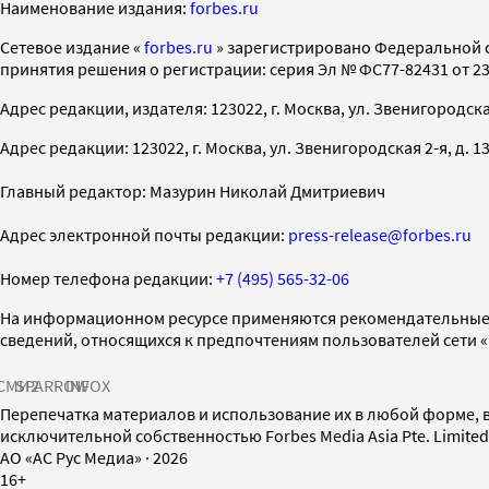
Наименование издания:
forbes.ru
Cетевое издание «
forbes.ru
» зарегистрировано Федеральной 
принятия решения о регистрации: серия Эл № ФС77-82431 от 23 
Адрес редакции, издателя: 123022, г. Москва, ул. Звенигородская 2-
Адрес редакции: 123022, г. Москва, ул. Звенигородская 2-я, д. 13, с
Главный редактор: Мазурин Николай Дмитриевич
Адрес электронной почты редакции:
press-release@forbes.ru
Номер телефона редакции:
+7 (495) 565-32-06
На информационном ресурсе применяются рекомендательные 
сведений, относящихся к предпочтениям пользователей сети 
СМИ2
SPARROW
INFOX
Перепечатка материалов и использование их в любой форме, в
исключительной собственностью Forbes Media Asia Pte. Limite
AO «АС Рус Медиа»
·
2026
16+