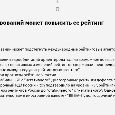
вований может повысить ее рейтинг
вований может подстегнуть международные рейтинговые агентс
ещении еврооблигаций ориентироваться на возможное повышени
смелых позитивных изменений рейтингов сдерживает неопредел
вые выводы ведущих рейтинговых агентств".
ои прогнозы рейтингов России.
стабильный" с "негативного". Долгосрочные рейтинги дефолта 
чный РДЭ России Fitch подтвердило на уровне "F3", рейтинг с
рогноз рейтингов России до "стабильного" с "негативного". О
зательствам в иностранной валюте - "BBB/A-3", долгосрочный