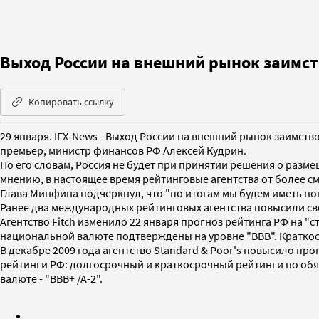
Выход России на внешний рынок заимст
Копировать ссылку
29 января. IFX-News - Выход России на внешний рынок заимст
премьер, министр финансов РФ Алексей Кудрин.
По его словам, Россия не будет при принятии решения о разм
мнению, в настоящее время рейтинговые агентства от более 
Глава Минфина подчеркнул, что "по итогам мы будем иметь но
Ранее два международных рейтинговых агентства повысили св
Агентство Fitch изменило 22 января прогноз рейтинга РФ на "
национальной валюте подтверждены на уровне "BBB". Краткосро
В декабре 2009 года агентство Standard & Poor's повысило п
рейтинги РФ: долгосрочный и краткосрочный рейтинги по обя
валюте - "BBB+ /A-2".