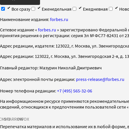
Все сразу
Еженедельная
Ежедневная
Ново
Наименование издания:
forbes.ru
Cетевое издание «
forbes.ru
» зарегистрировано Федеральной 
принятия решения о регистрации: серия Эл № ФС77-82431 от 23 
Адрес редакции, издателя: 123022, г. Москва, ул. Звенигородская 2-
Адрес редакции: 123022, г. Москва, ул. Звенигородская 2-я, д. 13, с
Главный редактор: Мазурин Николай Дмитриевич
Адрес электронной почты редакции:
press-release@forbes.ru
Номер телефона редакции:
+7 (495) 565-32-06
На информационном ресурсе применяются рекомендательные 
сведений, относящихся к предпочтениям пользователей сети 
СМИ2
SPARROW
INFOX
Перепечатка материалов и использование их в любой форме, в