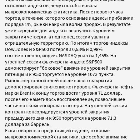
основных индексов, чему способствовала
макроэкономическая статистика. После первого часа
торгов, в течение которого основные индексы прибавили
порядка 1%, рынки накрыла волна продаж. В результате
уже к середине дня индексы вернулись к уровням
закрытия четверга, а под конец сессии ушли на
отрицательную территорию. По итогам торгов индексы
Dow Jones и S&P500 потеряли 0,53% и 0,98%
соответственно, индекс NASDAQ упал на 1,45%. На
утренней сессии фьючерс на индекс S&P500
демонстрирует "боковое" движение у уровней закрытия
пятницы и к 9:50 торгуется на уровне 1073 пункта.
Рынок энергоносителей после нашего закрытия
демонстрировал снижение котировок. Фьючерс на нефть
марки Brent к концу торгов достиг уровня 71 доллар,
после чего наметилось восстановление, позволившее
частично скомпенсировать потери. На утренней сессии
контракт консолидируется у уровней закрытия
предыдущего дня и к 9:50 торгуется на уровне 71,3
доллара за баррель.
Если говорить о предстоящей неделе, то кроме
макроэкономической статистики, где особое внимание