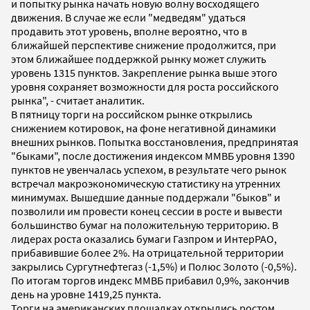
и попытку рынка начать новую волну восходящего
движения. В случае же если "медведям" удаться
продавить этот уровень, вполне вероятно, что в
ближайшей перспективе снижение продолжится, при
этом ближайшее поддержкой рынку может служить
уровень 1315 пунктов. Закрепление рынка выше этого
уровня сохраняет возможности для роста российского
рынка", - считает аналитик.
В пятницу торги на российском рынке открылись
снижением котировок, на фоне негативной динамики
внешних рынков. Попытка восстановления, предпринятая
"быками", после достижения индексом ММВБ уровня 1390
пунктов не увенчалась успехом, в результате чего рынок
встречал макроэкономическую статистику на утренних
минимумах. Вышедшие данные поддержали "быков" и
позволили им провести конец сессии в росте и вывести
большинство бумаг на положительную территорию. В
лидерах роста оказались бумаги Газпром и ИнтерРАО,
прибавившие более 2%. На отрицательной территории
закрылись Сургутнефтегаз (-1,5%) и Полюс Золото (-0,5%).
По итогам торгов индекс ММВБ прибавил 0,9%, закончив
день на уровне 1419,25 пункта.
Торги на американских площадках открылись ростом