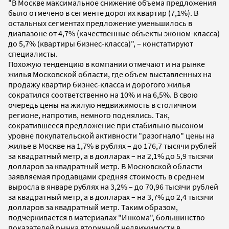
"В Москве максимальное снижение объема предложения
было отмечено в сегменте дорогих квартир (7,1%). В
остальных сегментах предложение уменьшилось в
диапазоне от 4,7% (качественные объекты эконом-класса)
до 5,7% (квартиры бизнес-класса)", – констатируют
специалисты.
Похожую тенденцию в компании отмечают и на рынке
жилья Московской области, где объем выставленных на
продажу квартир бизнес-класса и дорогого жилья
сократился соответственно на 10% и на 6,5%. В свою
очередь цены на жилую недвижимость в столичном
регионе, напротив, немного поднялись. Так,
сократившееся предложение при стабильно высоком
уровне покупательской активности "разогнало" цены на
жилье в Москве на 1,7% в рублях – до 176,7 тысячи рублей
за квадратный метр, а в долларах – на 2,1% до 5,9 тысячи
долларов за квадратный метр.
В Московской области
заявляемая продавцами средняя стоимость в среднем
выросла в январе рублях на 3,2% – до 70,96 тысячи рублей
за квадратный метр, а в долларах – на 3,7% до 2,4 тысячи
долларов за квадратный метр. Таким образом,
подчеркивается в материалах "Инкома", большинство
показателей рынка вторичной недвижимости в