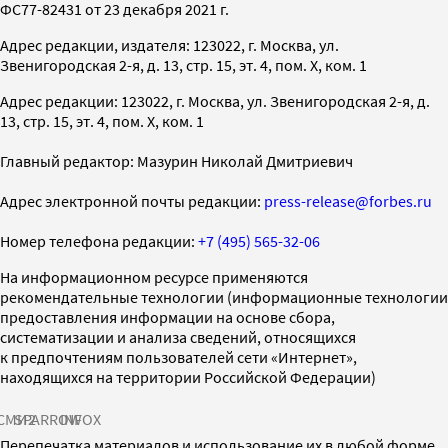
ФС77-82431 от 23 декабря 2021 г.
Адрес редакции, издателя: 123022, г. Москва, ул.
Звенигородская 2-я, д. 13, стр. 15, эт. 4, пом. X, ком. 1
Адрес редакции: 123022, г. Москва, ул. Звенигородская 2-я, д.
13, стр. 15, эт. 4, пом. X, ком. 1
Главный редактор: Мазурин Николай Дмитриевич
Адрес электронной почты редакции:
press-release@forbes.ru
Номер телефона редакции:
+7 (495) 565-32-06
На информационном ресурсе применяются
рекомендательные технологии (информационные технологии
предоставления информации на основе сбора,
систематизации и анализа сведений, относящихся
к предпочтениям пользователей сети «Интернет»,
находящихся на территории Российской Федерации)
СМИ2
SPARROW
INFOX
Перепечатка материалов и использование их в любой форме,