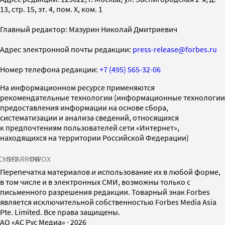
13, стр. 15, эт. 4, пом. X, ком. 1
Главный редактор: Мазурин Николай Дмитриевич
Адрес электронной почты редакции:
press-release@forbes.ru
Номер телефона редакции:
+7 (495) 565-32-06
На информационном ресурсе применяются
рекомендательные технологии (информационные технологии
предоставления информации на основе сбора,
систематизации и анализа сведений, относящихся
к предпочтениям пользователей сети «Интернет»,
находящихся на территории Российской Федерации)
СМИ2
SPARROW
INFOX
Перепечатка материалов и использование их в любой форме,
в том числе и в электронных СМИ, возможны только с
письменного разрешения редакции. Товарный знак Forbes
является исключительной собственностью Forbes Media Asia
Pte. Limited. Все права защищены.
AO «АС Рус Медиа»
·
2026