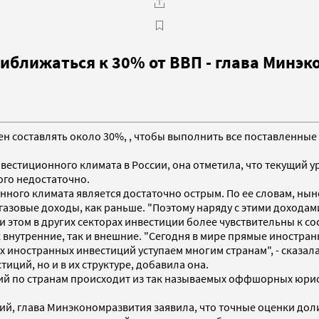
риближаться к 30% от ВВП - глава Минэ
жен составлять около 30%, , чтобы выполнить все поставленные
вестиционного климата в России, она отметила, что текущий 
ого недостаточно.
ного климата является достаточно острым. По ее словам, нын
азовые доходы, как раньше. "Поэтому наряду с этими доходам
ри этом в других секторах инвестиции более чувствительны к с
 внутренние, так и внешние. "Сегодня в мире прямые иностран
х иностранных инвестиций уступаем многим странам", - сказал
иций, но и в их структуре, добавила она.
ий по странам происходит из так называемых оффшорных юрисди
ий, глава Минэкономразвития заявила, что точные оценки доли