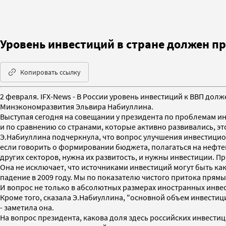
Уровень инвестиций в стране должен п
Копировать ссылку
2 февраля. IFX-News - В России уровень инвестиций к ВВП дол
Минэкономразвития Эльвира Набиуллина.
Выступая сегодня на совещании у президента по проблемам ин
и по сравнению со странами, которые активно развивались, эт
Э.Набиуллина подчеркнула, что вопрос улучшения инвестицион
если говорить о формировании бюджета, полагаться на нефтег
других секторов, нужна их развитость, и нужны инвестиции. П
Она не исключает, что источниками инвестиций могут быть как
падение в 2009 году. Мы по показателю чистого притока прямы
И вопрос не только в абсолютных размерах иностранных инвест
Кроме того, сказала Э.Набиуллина, "основной объем инвестиц
- заметила она.
На вопрос президента, какова доля здесь российских инвестиц