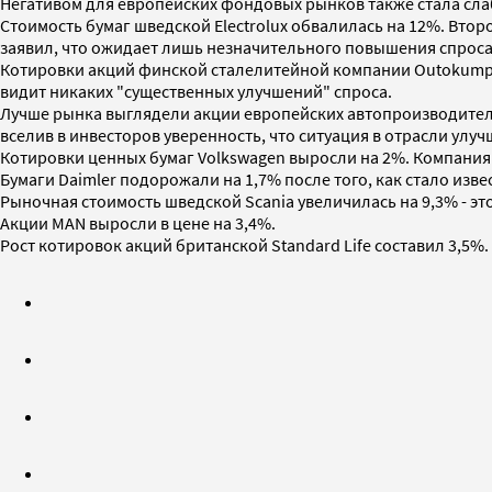
Негативом для европейских фондовых рынков также стала сла
Стоимость бумаг шведской Electrolux обвалилась на 12%. Вт
заявил, что ожидает лишь незначительного повышения спроса 
Котировки акций финской сталелитейной компании Outokumpu п
видит никаких "существенных улучшений" спроса.
Лучше рынка выглядели акции европейских автопроизводителе
вселив в инвесторов уверенность, что ситуация в отрасли улуч
Котировки ценных бумаг Volkswagen выросли на 2%. Компания 
Бумаги Daimler подорожали на 1,7% после того, как стало изв
Рыночная стоимость шведской Scania увеличилась на 9,3% - это
Акции MAN выросли в цене на 3,4%.
Рост котировок акций британской Standard Life составил 3,5