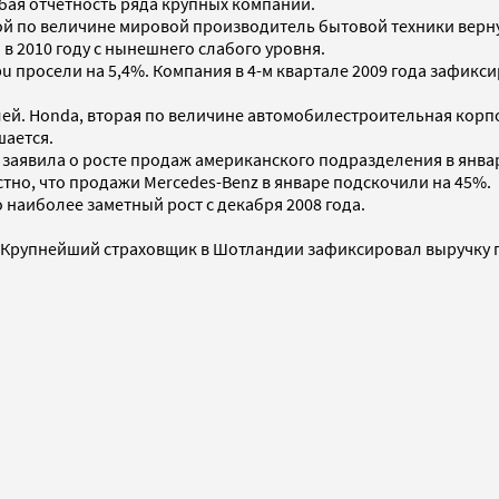
бая отчетность ряда крупных компаний.
орой по величине мировой производитель бытовой техники вер
в 2010 году с нынешнего слабого уровня.
росели на 5,4%. Компания в 4-м квартале 2009 года зафиксиро
й. Honda, вторая по величине автомобилестроительная корпо
шается.
заявила о росте продаж американского подразделения в январ
естно, что продажи Mercedes-Benz в январе подскочили на 45%.
 наиболее заметный рост с декабря 2008 года.
%. Крупнейший страховщик в Шотландии зафиксировал выручку 