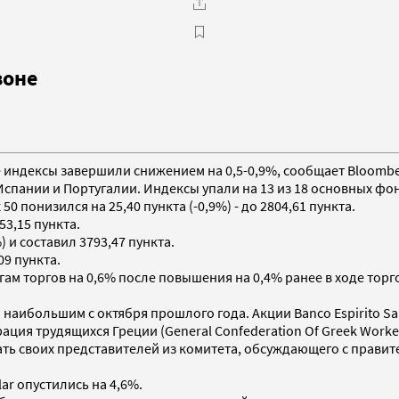
зоне
е индексы завершили снижением на 0,5-0,9%, сообщает Bloom
Испании и Португалии. Индексы упали на 13 из 18 основных ф
 понизился на 25,40 пункта (-0,9%) - до 2804,61 пункта.
53,15 пункта.
 и составил 3793,47 пункта.
09 пункта.
ам торгов на 0,6% после повышения на 0,4% ранее в ходе торгов
о наибольшим с октября прошлого года. Акции Banco Espirito S
ация трудящихся Греции (General Confederation Of Greek Work
ать своих представителей из комитета, обсуждающего с прави
ar опустились на 4,6%.