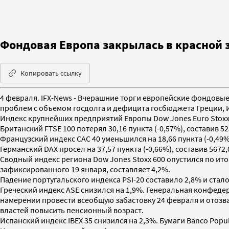
Фондовая Европа закрылась в красной 
Копировать ссылку
4 февраля. IFX-News - Вчерашние торги европейские фондовы
проблем с объемом госдолга и дефицита госбюджета Греции, 
Индекс крупнейших предприятий Европы Dow Jones Euro Stoxx 50
Британский FTSE 100 потерял 30,16 пункта (-0,57%), составив 52
Французский индекс CAC 40 уменьшился на 18,66 пункта (-0,49%)
Германский DAX просел на 37,57 пункта (-0,66%), составив 5672,
Сводный индекс региона Dow Jones Stoxx 600 опустился по итог
зафиксированного 19 января, составляет 4,2%.
Падение португальского индекса PSI-20 составило 2,8% и стал
Греческий индекс ASE снизился на 1,9%. Генеральная конфедер
намерении провести всеобщую забастовку 24 февраля и отозв
властей повысить пенсионный возраст.
Испанский индекс IBEX 35 снизился на 2,3%. Бумаги Banco Popul