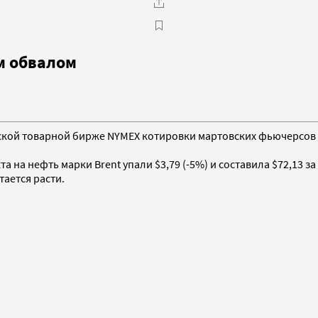
м обвалом
кской товарной бирже NYMEX котировки мартовских фьючерсов на
на нефть марки Brent упали $3,79 (-5%) и составила $72,13 за
ается расти.