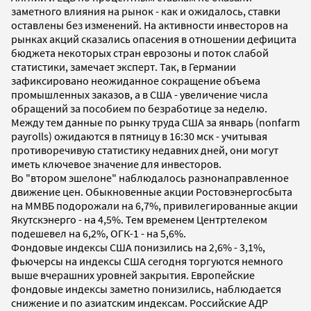
заметного влияния на рынок - как и ожидалось, ставки
оставлены без изменений. На активности инвесторов на
рынках акций сказались опасения в отношении дефицита
бюджета некоторых стран еврозоны и поток слабой
статистики, замечает эксперт. Так, в Германии
зафиксировано неожиданное сокращение объема
промышленных заказов, а в США - увеличение числа
обращений за пособием по безработице за неделю.
Между тем данные по рынку труда США за январь (nonfarm
payrolls) ожидаются в пятницу в 16:30 мск - учитывая
противоречивую статистику недавних дней, они могут
иметь ключевое значение для инвесторов.
Во "втором эшелоне" наблюдалось разнонаправленное
движение цен. Обыкновенные акции Ростовэнергосбыта
на ММВБ подорожали на 6,7%, привилегированные акции
Якутскэнерго - на 4,5%. Тем временем Центртелеком
подешевел на 6,2%, ОГК-1 - на 5,6%.
Фондовые индексы США понизились на 2,6% - 3,1%,
фьючерсы на индексы США сегодня торгуются немного
выше вчерашних уровней закрытия. Европейские
фондовые индексы заметно понизились, наблюдается
снижение и по азиатским индексам. Российские АДР