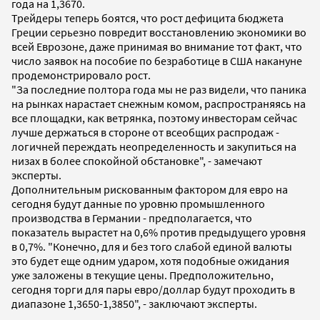
года на 1,3670.
Трейдеры теперь боятся, что рост дефицита бюджета
Греции серьезно повредит восстановлению экономики во
всей Еврозоне, даже принимая во внимание тот факт, что
число заявок на пособие по безработице в США накануне
продемонстрировало рост.
"За последние полтора года мы не раз видели, что паника
на рынках нарастает снежным комом, распространяясь на
все площадки, как ветрянка, поэтому инвесторам сейчас
лучше держаться в стороне от всеобщих распродаж -
логичней переждать неопределенность и закупиться на
низах в более спокойной обстановке", - замечают
эксперты.
Дополнительным рискованным фактором для евро на
сегодня будут данные по уровню промышленного
производства в Германии - предполагается, что
показатель вырастет на 0,6% против предыдущего уровня
в 0,7%. "Конечно, для и без того слабой единой валюты
это будет еще одним ударом, хотя подобные ожидания
уже заложены в текущие цены. Предположительно,
сегодня торги для пары евро/доллар будут проходить в
диапазоне 1,3650-1,3850", - заключают эксперты.