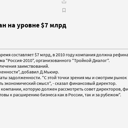
н на уровне $7 млрд
 время составляет $7 млрд, в 2010 году компания должна рефи
 "Россия-2010", организованного "Тройкой Диалог".
влечения заимствований.
женности", добавил Д.Мьюир.
латы задолженности. "С этой точки зрения мы и смотрим рынок
ть экономический смысл", - сказал финансовый директор.
и компании, которую должен рассмотреть совет директоров, ф
овы к расширению бизнеса как в России, так и за рубежом".