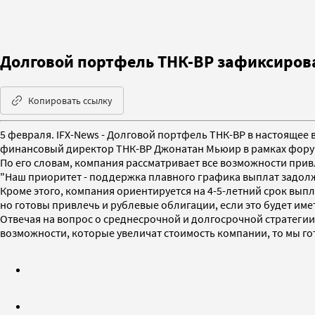
Долговой портфель ТНК-BP зафиксирова
Копировать ссылку
5 февраля. IFX-News - Долговой портфель ТНК-BP в настоящее
финансовый директор ТНК-BP Джонатан Мьюир в рамках форума
По его словам, компания рассматривает все возможности при
"Наш приоритет - поддержка плавного графика выплат задол
Кроме этого, компания ориентируется на 4-5-летний срок вып
но готовы привлечь и рублевые облигации, если это будет име
Отвечая на вопрос о среднесрочной и долгосрочной стратеги
возможности, которые увеличат стоимость компании, то мы гот