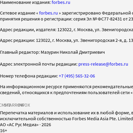
Наименование издания:
forbes.ru
Cетевое издание «
forbes.ru
» зарегистрировано Федеральной 
принятия решения о регистрации: серия Эл № ФС77-82431 от 23 
Адрес редакции, издателя: 123022, г. Москва, ул. Звенигородская 2-
Адрес редакции: 123022, г. Москва, ул. Звенигородская 2-я, д. 13, с
Главный редактор: Мазурин Николай Дмитриевич
Адрес электронной почты редакции:
press-release@forbes.ru
Номер телефона редакции:
+7 (495) 565-32-06
На информационном ресурсе применяются рекомендательные 
сведений, относящихся к предпочтениям пользователей сети 
СМИ2
SPARROW
INFOX
Перепечатка материалов и использование их в любой форме, в
исключительной собственностью Forbes Media Asia Pte. Limite
AO «АС Рус Медиа»
·
2026
16+