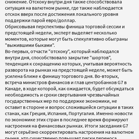
снижение. Отскоку внутри дня также способствовала
ситуация на валютном рынке, где также наблюдается
отскок вверх после достижения локального уровня
поддержки парой евро/доллар.
Обрисовывая перспективы финиша торговой сессии и
предстоящей недели, эксперт выделяет несколько
моментов, которые могут быть спекулятивно обыграны
"выжившими быками".
Во-первых, отчасти "отскоку", который наблюдался
внутри дня, способствовало закрытие "шортов",
тенденция к сокращению которых, учитывая вероятность
разворота на рынках на предстоящей неделе, может быть
усилена ближе к финишу торгового дня. Во-вторых,
встреча министров финансов и глав центробанков G7 в
Канаде, в ходе которой, как ожидается, будет обсуждаться
необходимость и сроки свертывания чрезвычайных
государственных мер по поддержке экономики, не
оставит в стороне и вопрос сложившейся ситуации в таких
станах, как Греция, Испания, Португалия. Именно новости
по экономике этих стран в последнее время формируют
настроения на финансовых рынках. Итоги заседания G7
могут серьёзно скорректировать настроения на валютном
рынке, что существенно повышает риски переноса