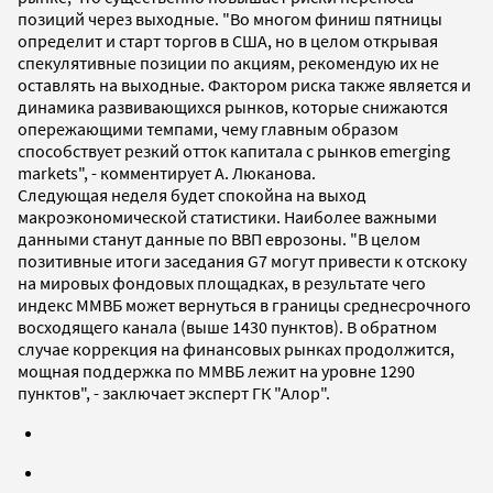
позиций через выходные. "Во многом финиш пятницы
определит и старт торгов в США, но в целом открывая
спекулятивные позиции по акциям, рекомендую их не
оставлять на выходные. Фактором риска также является и
динамика развивающихся рынков, которые снижаются
опережающими темпами, чему главным образом
способствует резкий отток капитала с рынков emerging
markets", - комментирует А. Люканова.
Следующая неделя будет спокойна на выход
макроэкономической статистики. Наиболее важными
данными станут данные по ВВП еврозоны. "В целом
позитивные итоги заседания G7 могут привести к отскоку
на мировых фондовых площадках, в результате чего
индекс ММВБ может вернуться в границы среднесрочного
восходящего канала (выше 1430 пунктов). В обратном
случае коррекция на финансовых рынках продолжится,
мощная поддержка по ММВБ лежит на уровне 1290
пунктов", - заключает эксперт ГК "Алор".