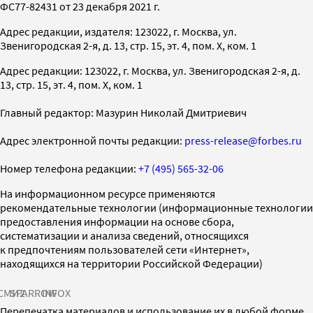
ФС77-82431 от 23 декабря 2021 г.
Адрес редакции, издателя: 123022, г. Москва, ул.
Звенигородская 2-я, д. 13, стр. 15, эт. 4, пом. X, ком. 1
Адрес редакции: 123022, г. Москва, ул. Звенигородская 2-я, д.
13, стр. 15, эт. 4, пом. X, ком. 1
Главный редактор: Мазурин Николай Дмитриевич
Адрес электронной почты редакции:
press-release@forbes.ru
Номер телефона редакции:
+7 (495) 565-32-06
На информационном ресурсе применяются
рекомендательные технологии (информационные технологии
предоставления информации на основе сбора,
систематизации и анализа сведений, относящихся
к предпочтениям пользователей сети «Интернет»,
находящихся на территории Российской Федерации)
СМИ2
SPARROW
INFOX
Перепечатка материалов и использование их в любой форме,