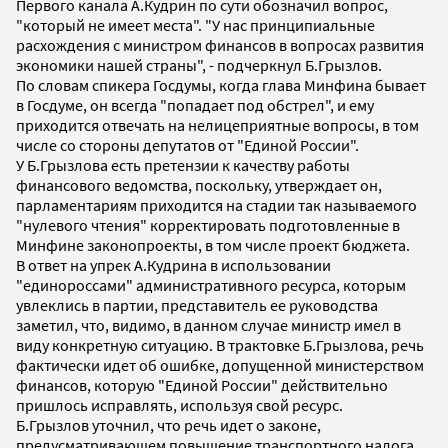
Первого канала А.Кудрин по сути обозначил вопрос,
"который не имеет места". "У нас принципиальные
расхождения с министром финансов в вопросах развития
экономики нашей страны", - подчеркнул Б.Грызлов.
По словам спикера Госдумы, когда глава Минфина бывает
в Госдуме, он всегда "попадает под обстрел", и ему
приходится отвечать на нелицеприятные вопросы, в том
числе со стороны депутатов от "Единой России".
У Б.Грызлова есть претензии к качеству работы
финансового ведомства, поскольку, утверждает он,
парламентариям приходится на стадии так называемого
"нулевого чтения" корректировать подготовленные в
Минфине законопроекты, в том числе проект бюджета.
В ответ на упрек А.Кудрина в использовании
"единороссами" административного ресурса, которым
увлеклись в партии, представитель ее руководства
заметил, что, видимо, в данном случае министр имел в
виду конкретную ситуацию. В трактовке Б.Грызлова, речь
фактически идет об ошибке, допущенной министерством
финансов, которую "Единой России" действительно
пришлось исправлять, используя свой ресурс.
Б.Грызлов уточнил, что речь идет о законе,
предусматривающем повышение транспортного налога,