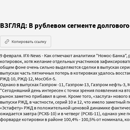
ВЗГЛЯД: В рублевом сегменте долгового
Копировать ссылку
9 февраля. IFX-News - Как отмечают аналитики "Номос-Банка"
котировок, хотя желание отдельных участников зафиксировать
общем фоне очень сильно выделяются сделки в выпусках серий
выпусках часть пятничных потерь в котировках удалось восстан
РЖД-10, РЖД-12, МосОбл-5.
Однако в выпусках Газпром -11, Газпром-13, Газпром нефть-3,
"Сегодняшний день интересен с точки зрения появления на вт
рынок заметно прибавил в цене. Кроме того, «заслуга» нового
выпуски РЖД, в частности, серий 10 и 12, что имело заметный 
«Эстафету» РЖД в положительной ценовой динамике фактичес
ожидается завтра (РСХБ-10) и в четверг (РСХБ-11), однако уже
форварде котировки в районе 100,4% - 100,5% от номинала, к