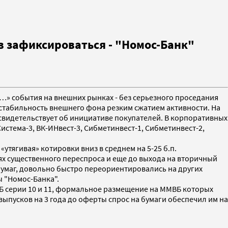
в зафиксироваться - "Номос-Банк"
а…» события на внешних рынках - без серьезного проседания
естабильность внешнего фона резким сжатием активности. На
 свидетельствует об инициативе покупателей. В корпоративных
Система-3, ВК-ИНвест-3, Сибметинвест-1, Сибметинвест-2,
утягивая» котировки вниз в среднем на 5-25 б.п.
ях существенного переспроса и еще до выхода на вторичный
 бумаг, довольно быстро переориентировались на других
ы "Номос-Банка".
 серии 10 и 11, формальное размещение на ММВБ которых
 выпусков на 3 года до оферты спрос на бумаги обеспечил им на