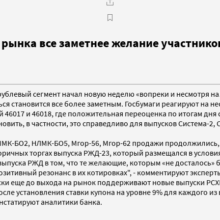
 рынка все заметнее желание участнико
, рублевый сегмент начал новую неделю «вопреки и несмотря н
ся становится все более заметным. Госбумаги реагируют на н
 46017 и 46018, где положительная переоценка по итогам дня
овить, в частности, это справедливо для выпусков Система-2, 
 ММК-БО2, НЛМК-БО5, Мгор-56, Мгор-62 продажи продолжились, «
оричных торгах выпуска РЖД-23, который размещался в услови
 выпуска РЖД в том, что те желающие, которым «не досталось»
позитивный резонанс в их котировках", - комментируют эксперт
ки еще до выхода на рынок поддерживают новые выпуски РСХБ
 после установления ставки купона на уровне 9% для каждого из
онстатируют аналитики банка.