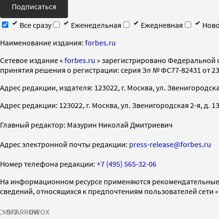
Подписаться
Все сразу
Еженедельная
Ежедневная
Ново
Наименование издания:
forbes.ru
Cетевое издание «
forbes.ru
» зарегистрировано Федеральной 
принятия решения о регистрации: серия Эл № ФС77-82431 от 23 
Адрес редакции, издателя: 123022, г. Москва, ул. Звенигородская 2-
Адрес редакции: 123022, г. Москва, ул. Звенигородская 2-я, д. 13, с
Главный редактор: Мазурин Николай Дмитриевич
Адрес электронной почты редакции:
press-release@forbes.ru
Номер телефона редакции:
+7 (495) 565-32-06
На информационном ресурсе применяются рекомендательные 
сведений, относящихся к предпочтениям пользователей сети 
СМИ2
SPARROW
INFOX