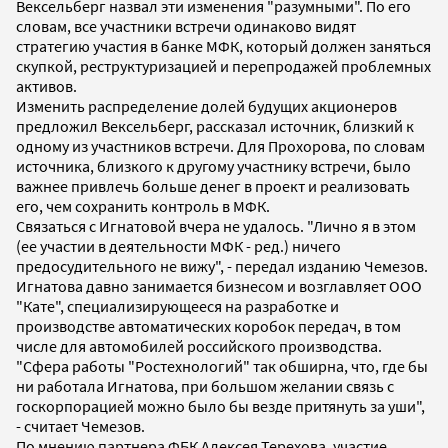
Вексельберг назвал эти изменения "разумными". По его
словам, все участники встречи одинаково видят
стратегию участия в банке МФК, который должен заняться
скупкой, реструктуризацией и перепродажей проблемных
активов.
Изменить распределение долей будущих акционеров
предложил Вексельберг, рассказал источник, близкий к
одному из участников встречи. Для Прохорова, по словам
источника, близкого к другому участнику встречи, было
важнее привлечь больше денег в проект и реализовать
его, чем сохранить контроль в МФК.
Связаться с Игнатовой вчера не удалось. "Лично я в этом
(ее участии в деятельности МФК - ред.) ничего
предосудительного не вижу", - передал изданию Чемезов.
Игнатова давно занимается бизнесом и возглавляет ООО
"Кате", специализирующееся на разработке и
производстве автоматических коробок передач, в том
числе для автомобилей российского производства.
"Сфера работы "Ростехнологий" так обширна, что, где бы
ни работала Игнатова, при большом желании связь с
госкорпорацией можно было бы везде притянуть за уши",
- считает Чемезов.
По мнению партнера ФБК Алексея Терехова, участие