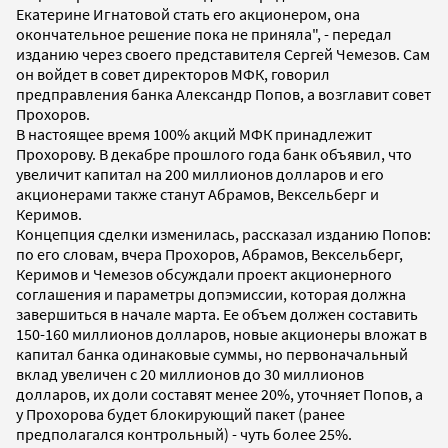
Екатерине Игнатовой стать его акционером, она
окончательное решение пока не приняла", - передал
изданию через своего представителя Сергей Чемезов. Сам
он войдет в совет директоров МФК, говорил
предправления банка Александр Попов, а возглавит совет
Прохоров.
В настоящее время 100% акций МФК принадлежит
Прохорову. В декабре прошлого года банк объявил, что
увеличит капитал на 200 миллионов долларов и его
акционерами также станут Абрамов, Вексельберг и
Керимов.
Концепция сделки изменилась, рассказал изданию Попов:
по его словам, вчера Прохоров, Абрамов, Вексельберг,
Керимов и Чемезов обсуждали проект акционерного
соглашения и параметры допэмиссии, которая должна
завершиться в начале марта. Ее объем должен составить
150-160 миллионов долларов, новые акционеры вложат в
капитал банка одинаковые суммы, но первоначальный
вклад увеличен с 20 миллионов до 30 миллионов
долларов, их доли составят менее 20%, уточняет Попов, а
у Прохорова будет блокирующий пакет (ранее
предполагался контрольный) - чуть более 25%.