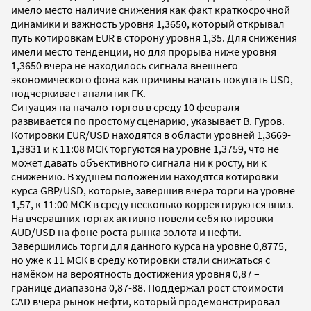
имело место наличие снижения как факт краткосрочной
динамики и важность уровня 1,3650, который открывал
путь котировкам EUR в сторону уровня 1,35. Для снижения
имели место тенденции, но для прорыва ниже уровня
1,3650 вчера не находилось сигнала внешнего
экономического фона как причины начать покупать USD,
подчеркивает аналитик ГК.
Ситуация на начало торгов в среду 10 февраля
развивается по простому сценарию, указывает В. Гуров.
Котировки EUR/USD находятся в области уровней 1,3669-
1,3831 и к 11:08 МСК торгуются на уровне 1,3759, что не
может давать объективного сигнала ни к росту, ни к
снижению. В худшем положении находятся котировки
курса GBP/USD, которые, завершив вчера торги на уровне
1,57, к 11:00 МСК в среду несколько корректируются вниз.
На вчерашних торгах активно повели себя котировки
AUD/USD на фоне роста рынка золота и нефти.
Завершились торги для данного курса на уровне 0,8775,
но уже к 11 МСК в среду котировки стали снижаться с
намёком на вероятность достижения уровня 0,87 –
границе диапазона 0,87-88. Поддержал рост стоимости
CAD вчера рынок нефти, который продемонстрировал