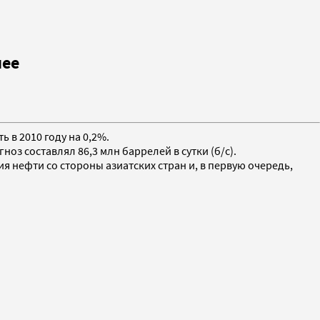
нее
 в 2010 году на 0,2%.
ноз составлял 86,3 млн баррелей в сутки (б/с).
я нефти со стороны азиатских стран и, в первую очередь,