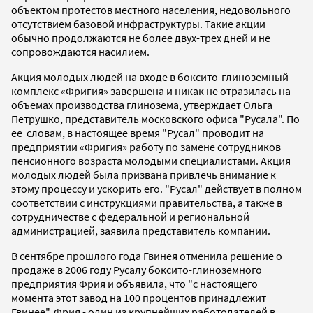
объектом протестов местного населения, недовольного
отсутствием базовой инфраструктуры. Такие акции
обычно продолжаются не более двух-трех дней и не
сопровождаются насилием.
Акция молодых людей на входе в боксито-глиноземный
комплекс «Фригия» завершена и никак не отразилась на
объемах производства глинозема, утверждает Ольга
Петрушко, представитель московского офиса "Русала". По
ее словам, в настоящее время "Русал" проводит на
предприятии «Фригия» работу по замене сотрудников
пенсионного возраста молодыми специалистами. Акция
молодых людей была призвана привлечь внимание к
этому процессу и ускорить его. "Русал" действует в полном
соответствии с инструкциями правительства, а также в
сотрудничестве с федеральной и региональной
администрацией, заявила представитель компании.
В сентябре прошлого года Гвинея отменила решение о
продаже в 2006 году Русалу боксито-глиноземного
предприятия Фрия и объявила, что "с настоящего
момента этот завод на 100 процентов принадлежит
Гвинее". Фрия - один из крупнейших работодателей в