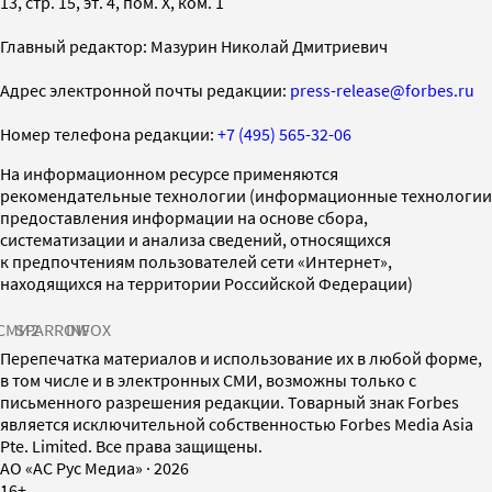
13, стр. 15, эт. 4, пом. X, ком. 1
Главный редактор: Мазурин Николай Дмитриевич
Адрес электронной почты редакции:
press-release@forbes.ru
Номер телефона редакции:
+7 (495) 565-32-06
На информационном ресурсе применяются
рекомендательные технологии (информационные технологии
предоставления информации на основе сбора,
систематизации и анализа сведений, относящихся
к предпочтениям пользователей сети «Интернет»,
находящихся на территории Российской Федерации)
СМИ2
SPARROW
INFOX
Перепечатка материалов и использование их в любой форме,
в том числе и в электронных СМИ, возможны только с
письменного разрешения редакции. Товарный знак Forbes
является исключительной собственностью Forbes Media Asia
Pte. Limited. Все права защищены.
AO «АС Рус Медиа»
·
2026
16+