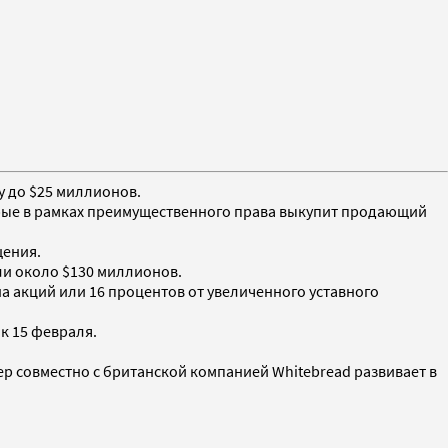
у до $25 миллионов.
орые в рамках преимущественного права выкупит продающий
щения.
ли около $130 миллионов.
а акций или 16 процентов от увеличенного уставного
к 15 февраля.
нтер совместно с британской компанией Whitebread развивает в