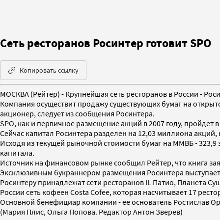
Сеть ресторанов Росинтер готовит SPO
Копировать ссылку
МОСКВА (Рейтер) - Крупнейшая сеть ресторанов в России - Ро
Компания осуществит продажу существующих бумаг на открыт
акционер, следует из сообщения Росинтера.
SPO, как и первичное размещение акций в 2007 году, пройдет 
Сейчас капитал Росинтера разделен на 12,03 миллиона акций, 
Исходя из текущей рыночной стоимости бумаг на ММВБ - 323,9
капитала.
Источник на финансовом рынке сообщил Рейтер, что книга зая
Эксклюзивным букраннером размещения Росинтера выступает 
Росинтеру принадлежат сети ресторанов IL Патио, Планета Суши
России сеть кофеен Costa Cofee, которая насчитывает 17 ресто
Основной бенефициар компании - ее основатель Ростислав О
(Мария Плис, Ольга Попова. Редактор Антон Зверев)