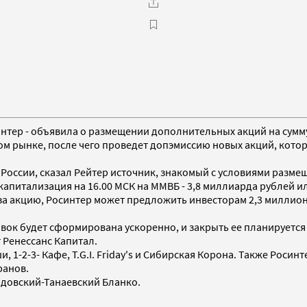
синтер - объявила о размещении дополнительных акций на сумм
ом рынке, после чего проведет допэмиссию новых акций, кот
в России, сказал Рейтер источник, знакомый с условиями разме
капитализация на 16.00 МСК на ММВБ - 3,8 миллиарда рублей и
 за акцию, Росинтер может предложить инвесторам 2,3 миллион
вок будет сформирована ускоренно, и закрыть ее планируется 
Ренессанс Капитал.
, 1-2-3- Кафе, T.G.I. Friday's и Сибирская Корона. Также Роси
ранов.
рдовский-Танаевский Бланко.