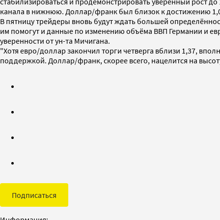
стабилизироваться и продемонстрировать уверенный рост до 1,
канала в нижнюю. Доллар/франк был близок к достижению 1,08
В пятницу трейдеры вновь будут ждать большей определённос
им помогут и данные по изменению объёма ВВП Германии и ев
уверенности от ун-та Мичигана.
"Хотя евро/доллар закончил торги четверга вблизи 1,37, впол
поддержкой. Доллар/франк, скорее всего, нацелится на высоту 
Подписаться
Информация: