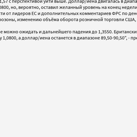
57 с перспективой уйти выше. Доллар/иена двигалась в диапаз
00, но, вероятно, оставил желанный уровень на конец недели 
ти от лидеров ЕС и дополнительных комментариев ФРС по ден
розоны, изменению объёма оборота розничной торговли США, 
не можно ожидать и дальнейшего падения до 1,3550. Британский
1,0800, а доллар/иена останется в диапазоне 89,50-90,50", - 