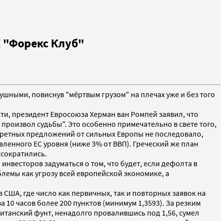
 "Форекс Клуб"
душными, повиснув "мёртвым грузом" на плечах уже и без того
ти, президент Евросоюза Херман ван Ромпей заявил, что
 произвол судьбы". Это особенно примечательно в свете того,
кретных предложений от сильных Европы не последовало,
вленного ЕС уровня (ниже 3% от ВВП). Греческий же план
 сократились.
инвесторов задуматься о том, что будет, если дефолта в
лемы как угрозу всей европейской экономике, а
США, где число как первичных, так и повторных заявок на
 10 часов более 200 пунктов (минимум 1,3593). За резким
Британский фунт, ненадолго провалившись под 1,56, сумел