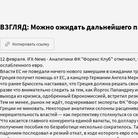
ВЗГЛЯД: Можно ожидать дальнейшего па
Копировать ссылку
12 февраля. IFX-News - Аналитики ФК "Форекс Клуб" отмечают,
ослабленного евро.
Власти ЕС не поведали ничего нового замершим в ожидании тр
Греция получит помощь от ЕС, а канцлер Германии Ангела Мерк
что ранее Брюссель настаивал, что Греция должна решать св
разве что внимательно следить за тем, как Йоргос Папандреу 
выхода из кризиса, одобренный Еврокомиссией, встретил резк
Тем не менее, рынок не ждёт, подчеркивают эксперты ФК "Форе
Греции не миновать. Некоторые аналитики склонны расценива
нерешительность властей — как перспективу столкнуться со сх
Что касается главного конкурента единой валюты, то доллару
получение пособия по безработице несколько сократилось. Таки
падением последовал и резкий откат, в ходе которого евро оты