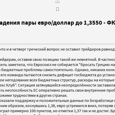
дения пары евро/доллар до 1,3550 - ФК
 что и в четверг греческий вопрос не оставил трейдеров равно
ейдерам, оставив свою позицию такой же невнятной. В частнос
ель заметила, что Евросоюз не собирается "бросать Грецию на
ои бюджетные проблемы самостоятельно. Однако, никаких кон
и его команда пытаются снизить дефицит госбюджетa до устано
ое негодование всех бюджетных структур, расходы на которые
кс Клуб". Ситуация затянувшейся неопределённости заставила 
ть неспособность ЕС оперативно решать свои внутренние проб
ожими трудностями в других странах.
 оказали поддержку и положительные данные по безработице в 
м образом, коснувшись 1,38, евро устремился вниз, потеряв за
грал примерно 100 пунктов, но отметки 1,37 так и не достиг. 