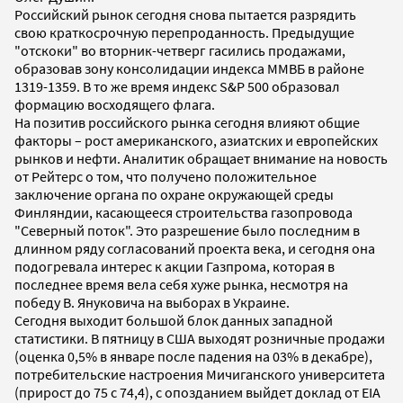
Российский рынок сегодня снова пытается разрядить
свою краткосрочную перепроданность. Предыдущие
"отскоки" во вторник-четверг гасились продажами,
образовав зону консолидации индекса ММВБ в районе
1319-1359. В то же время индекс S&P 500 образовал
формацию восходящего флага.
На позитив российского рынка сегодня влияют общие
факторы – рост американского, азиатских и европейских
рынков и нефти. Аналитик обращает внимание на новость
от Рейтерс о том, что получено положительное
заключение органа по охране окружающей среды
Финляндии, касающееся строительства газопровода
"Северный поток". Это разрешение было последним в
длинном ряду согласований проекта века, и сегодня она
подогревала интерес к акции Газпрома, которая в
последнее время вела себя хуже рынка, несмотря на
победу В. Януковича на выборах в Украине.
Сегодня выходит большой блок данных западной
статистики. В пятницу в США выходят розничные продажи
(оценка 0,5% в январе после падения на 03% в декабре),
потребительские настроения Мичиганского университета
(прирост до 75 с 74,4), с опозданием выйдет доклад от EIA