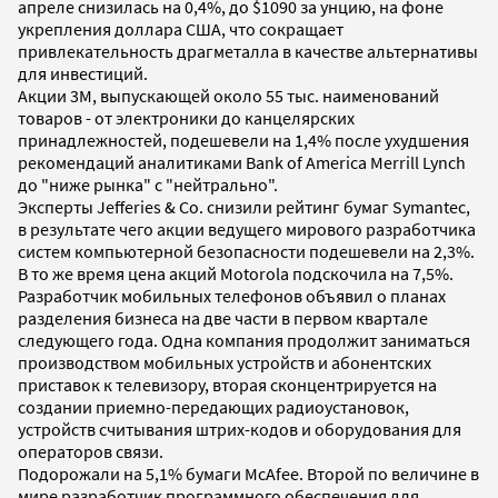
апреле снизилась на 0,4%, до $1090 за унцию, на фоне
укрепления доллара США, что сокращает
привлекательность драгметалла в качестве альтернативы
для инвестиций.
Акции 3M, выпускающей около 55 тыс. наименований
товаров - от электроники до канцелярских
принадлежностей, подешевели на 1,4% после ухудшения
рекомендаций аналитиками Bank of America Merrill Lynch
до "ниже рынка" с "нейтрально".
Эксперты Jefferies & Co. снизили рейтинг бумаг Symantec,
в результате чего акции ведущего мирового разработчика
систем компьютерной безопасности подешевели на 2,3%.
В то же время цена акций Motorola подскочила на 7,5%.
Разработчик мобильных телефонов объявил о планах
разделения бизнеса на две части в первом квартале
следующего года. Одна компания продолжит заниматься
производством мобильных устройств и абонентских
приставок к телевизору, вторая сконцентрируется на
создании приемно-передающих радиоустановок,
устройств считывания штрих-кодов и оборудования для
операторов связи.
Подорожали на 5,1% бумаги McAfee. Второй по величине в
мире разработчик программного обеспечения для