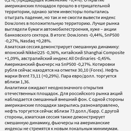
американских площадок прошло в отрицательной
территории, однако затем инвесторы попытались
отыграть падение, но так и не смогли вывести индекс
DowJones в положительную территорию. Лучше рынка
выглядели бумаги автомобилестроения, хуже – акции
банковского сектора. В итоге: DowJones -0,44%, SnP500
-0,27%, Nasdaq +0,28%.
Азиатская сессия демонстрирует смешанную динамику:
японский Nikkei225 -0,36%, китайский Shanghai Composite
+1,09%, австралийский индекс All Ordinaries -0,45%.
Американский фьючерс на SnP500 -0,27%. Котировки
рубля сейчас находятся на отметке 30,10 (Forex). Нефть
марки Brent 73,11 (+0,29%). Пара евро/долл. торгуется
вблизи 1,36.
Аналитики ожидают неоднозначного открытия
отечественных площадок. Для российского рынка акций
наблюдается смешанный внешний фон. С одной стороны
американские площадки закрылись разнонаправлено,
нефть торгуется сейчас вблизи 73 долл./барр. С другой
стороны, азиатская сессия также демонстрирует
смешанную динамику, фьючерсы на американские
индексы не стремятся к новым локальным минимумам.