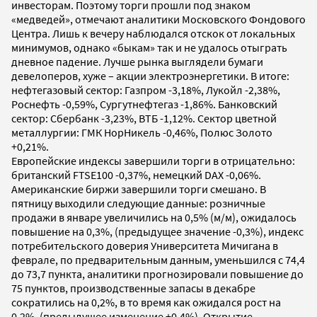
инвесторам. Поэтому торги прошли под знаком
«медведей», отмечают аналитики Московского Фондового
Центра. Лишь к вечеру наблюдался отскок от локальных
минимумов, однако «быкам» так и не удалось отыграть
дневное падение. Лучше рынка выглядели бумаги
девелоперов, хуже – акции электроэнергетики. В итоге:
нефтегазовый сектор: Газпром -3,18%, Лукойл -2,38%,
Роснефть -0,59%, Сургутнефтегаз -1,86%. Банковский
сектор: Сбербанк -3,23%, ВТБ -1,12%. Сектор цветной
металлургии: ГМК НорНикель -0,46%, Полюс Золото
+0,21%.
Европейские индексы завершили торги в отрицательно:
британский FTSE100 -0,37%, немецкий DAX -0,06%.
Американские биржи завершили торги смешано. В
пятницу выходили следующие данные: розничные
продажи в январе увеличились на 0,5% (м/м), ожидалось
повышение на 0,3%, (предыдущее значение -0,3%), индекс
потребительского доверия Университета Мичигана в
феврале, по предварительным данным, уменьшился с 74,4
до 73,7 пункта, аналитики прогнозировали повышение до
75 пунктов, производственные запасы в декабре
сократились на 0,2%, в то время как ожидался рост на
0,2%, (предыдущее изменение +0,4%). Открытие