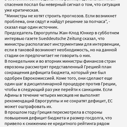
спасения послал бы неверный сигнал о том, что ситуация
уже критическая.
"Министры не хотят строить прогнозов. Если возникнет
проблема, они сядут и найдут решение за полчаса", -
сказал еще один источник.
Председатель Еврогруппы Жан-Клод Юнкер в субботнем
интервью газете Sueddeutsche Zeitung сказал, что
министры располагают инструментами для интервенции,
если в таковой возникнет необходимость, но на данной
стадии он предпочитает не говорить о них.
В понедельник и во вторник министры финансов стран
еврозоны рассмотрят представленный Грецией план
сокращения дефицита бюджета, который уже был
одобрен Еврокомиссией. Коме того, они сделают еще
один шаг в дисциплинарной процедуре против Греции,
чтобы в следующий раз уже перейти к санкциям. Если
Афины в течение четырех месяцев не выполнят
рекомендаций Еврогруппы и не сократят дефицит, ЕС
может оштрафовать их.
В прошлом году Греция пересмотрела в стороны
повышения дефицит бюджета и размер госдолга, что
привело к снижению ее кредитного рейтинга рядом