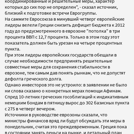
координированные и решительные меры, характер
которых до сих пор не определен", - сказал источник,
близкий к подготовке встречи Еврогруппы.
На саммите Евросоюза в минувший четверг европейские
лидеры велели Греции снизить дефицит бюджета к 2012
году до предусмотренного в еврозоне "потолка" в три
процента ВВП с 12,7 процента. Только в этом году этот
показатель должен быть урезан на четыре процентных
пункта.
При этом лидеры европейских государств обещали в
случае необходимости предпринять решительные
совместные меры для сохранения стабильности в
еврозоне, тем самым дав понять рынкам, что не допустят
дефолта греческого долга.
Однако инвесторов это не устроило: в заявлении не было
ни слова сказано о конкретных мерах помощи Афинам.
Спред 10-летних греческих гособлигаций к индикативным
немецким бондам в пятницу вырос до 302 базисных пункта
с 275 в четверг вечером.
Источники в руководстве еврозоны сказали, что
министры финансов вряд ли будут обсуждать эти меры в
понедельник, считая это преждевременным. Греция пока
в состоянии занять деньги на рынке, и детальный план