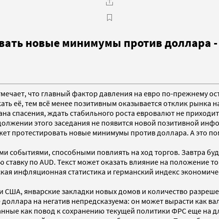
вать новые минимумы против доллара -
тмечает, что главный фактор давления на евро по-прежнему ост
ть её, тем всё менее позитивным оказывается отклик рынка н
а спасения, ждать стабильного роста евровалют не приходит
одолжении этого заседания не появится новой позитивной и
ет протестировать новые минимумы против доллара. А это поми
 событиями, способными повлиять на ход торгов. Завтра бу
ую ставку по AUD. Текст может оказать влияние на положение 
кая инфляционная статистика и германский индекс экономиче
 США, январские закладки новых домов и количество разрешен
 доллара на негатив непредсказуема: он может вырасти как ва
анные как повод к сохранению текущей политики ФРС еще на д