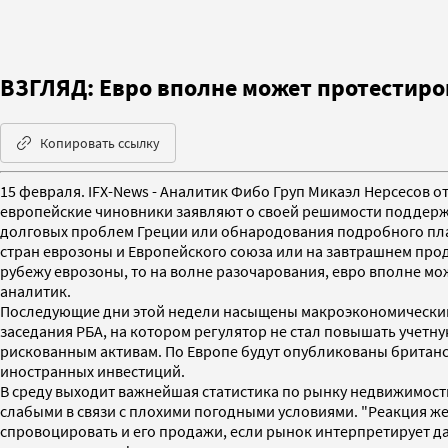
ВЗГЛЯД: Евро вполне может протестиро
Копировать ссылку
15 февраля. IFX-News - Аналитик Фибо Груп Микаэл Нерсесов о
европейские чиновники заявляют о своей решимости поддержа
долговых проблем Греции или обнародования подробного план
стран еврозоны и Европейского союза или на завтрашнем пр
рубежу еврозоны, то на волне разочарования, евро вполне мож
аналитик.
Последующие дни этой недели насыщены макроэкономическими
заседания РБА, на котором регулятор не стал повышать учетн
рискованным активам. По Европе будут опубликованы британс
иностранных инвестиций.
В среду выходит важнейшая статистика по рынку недвижимости
слабыми в связи с плохими погодными условиями. "Реакция же
спровоцировать и его продажи, если рынок интерпретирует д