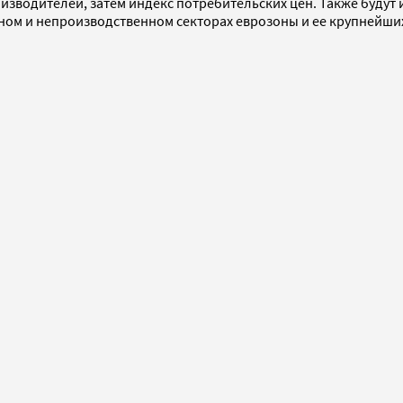
зводителей, затем индекс потребительских цен. Также будут
м и непроизводственном секторах еврозоны и ее крупнейших с