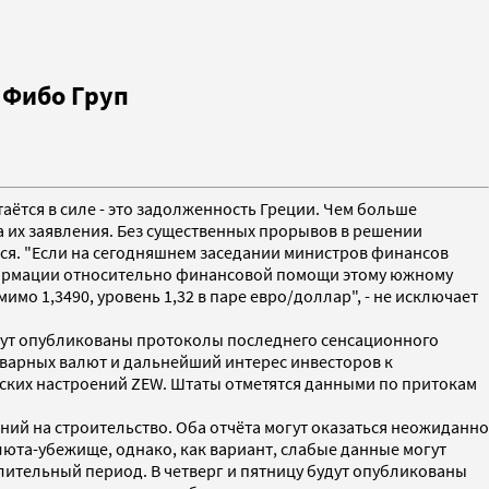
 Фибо Груп
аётся в силе - это задолженность Греции. Чем больше
а их заявления. Без существенных прорывов в решении
ся. "Если на сегодняшнем заседании министров финансов
нформации относительно финансовой помощи этому южному
мо 1,3490, уровень 1,32 в паре евро/доллар", - не исключает
дут опубликованы протоколы последнего сенсационного
товарных валют и дальнейший интерес инвесторов к
ских настроений ZEW. Штаты отметятся данными по притокам
ий на строительство. Оба отчёта могут оказаться неожиданно
люта-убежище, однако, как вариант, слабые данные могут
лительный период. В четверг и пятницу будут опубликованы