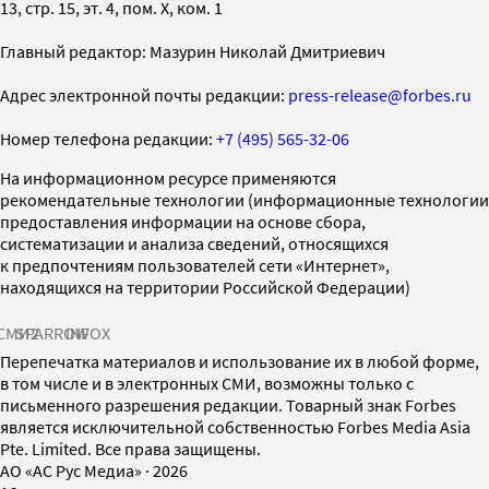
13, стр. 15, эт. 4, пом. X, ком. 1
Главный редактор: Мазурин Николай Дмитриевич
Адрес электронной почты редакции:
press-release@forbes.ru
Номер телефона редакции:
+7 (495) 565-32-06
На информационном ресурсе применяются
рекомендательные технологии (информационные технологии
предоставления информации на основе сбора,
систематизации и анализа сведений, относящихся
к предпочтениям пользователей сети «Интернет»,
находящихся на территории Российской Федерации)
СМИ2
SPARROW
INFOX
Перепечатка материалов и использование их в любой форме,
в том числе и в электронных СМИ, возможны только с
письменного разрешения редакции. Товарный знак Forbes
является исключительной собственностью Forbes Media Asia
Pte. Limited. Все права защищены.
AO «АС Рус Медиа»
·
2026