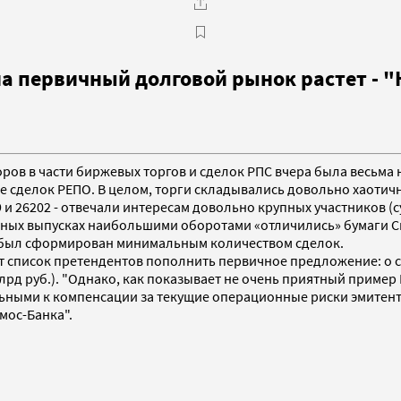
 первичный долговой рынок растет - "
торов в части биржевых торгов и сделок РПС вчера была весьма
 сделок РЕПО. В целом, торги складывались довольно хаотичн
 и 26202 - отвечали интересам довольно крупных участников (с
вных выпусках наибольшими оборотами «отличились» бумаги Си
ге был сформирован минимальным количеством сделок.
т список претендентов пополнить первичное предложение: о с
млрд руб.). "Однако, как показывает не очень приятный приме
ьными к компенсации за текущие операционные риски эмитент
мос-Банка".