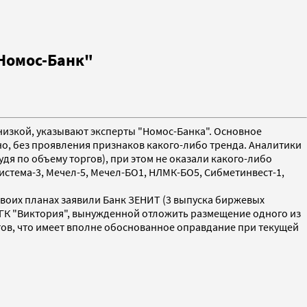
Номос-Банк"
 низкой, указывают эксперты "Номос-Банка". Основное
о, без проявления признаков какого-либо тренда. Аналитики
удя по объему торгов), при этом не оказали какого-либо
стема-3, Мечел-5, Мечел-БО1, НЛМК-БО5, Сибметинвест-1,
воих планах заявили Банк ЗЕНИТ (3 выпуска биржевых
р ГК "Виктория", вынужденной отложить размещение одного из
ов, что имеет вполне обоснованное оправдание при текущей