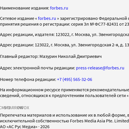
Наименование издания:
forbes.ru
Cетевое издание «
forbes.ru
» зарегистрировано Федеральной 
принятия решения о регистрации: серия Эл № ФС77-82431 от 23 
Адрес редакции, издателя: 123022, г. Москва, ул. Звенигородская 2-
Адрес редакции: 123022, г. Москва, ул. Звенигородская 2-я, д. 13, с
Главный редактор: Мазурин Николай Дмитриевич
Адрес электронной почты редакции:
press-release@forbes.ru
Номер телефона редакции:
+7 (495) 565-32-06
На информационном ресурсе применяются рекомендательные 
сведений, относящихся к предпочтениям пользователей сети 
СМИ2
SPARROW
INFOX
Перепечатка материалов и использование их в любой форме, в
исключительной собственностью Forbes Media Asia Pte. Limite
AO «АС Рус Медиа»
·
2026