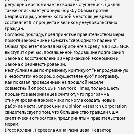
регулярно воспоминает в своих выступлениях. Доклад
также описывает упорную борьбу Обамы против
безработицы, уровень которой в настоящее время
составляет 9,7 процента к великому неудовольствию
граждан.
Согласно докладу, предпринятые правительством меры
помогли экономике избежать "свободного падения".
Обама прочетет доклад на брифинге в среду, а в 18.25 МСК
выступит с речью, посвященной годовщине подписания
Закона о восстановлении американской экономики и
Закона о реинвестировании.
Республиканцы по-прежнему критикуют "непродуманную
и недостаточно хорошо осуществленную" программу.
Как показал проведенный на прошлой неделе
совместный опрос CBS и New York Times, только шесть
процентов американцев считают, что программа
стимулирования экономики помогла создать новые
рабочие места. Опрос CNN и Opinion Research Corporation
свидетельсвует о том, что большинство граждан США
скептически относятся к предпринятым правительством
мерам.
(Росс Колвин. Перевела Анна Разинцева. Редактор