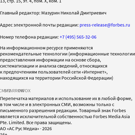
13, стр. 15, эт. 4, пом. X, ком. 1
Главный редактор: Мазурин Николай Дмитриевич
Адрес электронной почты редакции:
press-release@forbes.ru
Номер телефона редакции:
+7 (495) 565-32-06
На информационном ресурсе применяются
рекомендательные технологии (информационные технологии
предоставления информации на основе сбора,
систематизации и анализа сведений, относящихся
к предпочтениям пользователей сети «Интернет»,
находящихся на территории Российской Федерации)
СМИ2
SPARROW
INFOX
Перепечатка материалов и использование их в любой форме,
в том числе и в электронных СМИ, возможны только с
письменного разрешения редакции. Товарный знак Forbes
является исключительной собственностью Forbes Media Asia
Pte. Limited. Все права защищены.
AO «АС Рус Медиа»
·
2026
16+