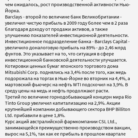
чем ожидалось, рост производственной активности Нью-
Йорка.
Barclays - второй по величине банк Великобритании -
увеличил чистую прибыль в 2009 году более чем в 2 раза
благодаря доходу от продажи активов, а также
улучшению показателей инвестиционной деятельности.
Инвестиционное подразделение банка - Barclays Capital -
увеличило доналоговую прибыль на 89% - до 2,46 млрд
фунтов. Это указывает на то, что ситуация в сфере
инвестиционной банковской деятельности улучшается.
Котировки ценных бумаг японского торгового дома
Mitsubishi Corp. поднялись на 3,4% после того, как медь
подорожала на торгах в Нью-Йорке во вторник на 4,4%, а
мартовский фьючерс на нефть WTI подскочил на 3,9%. В
среду цены на медь и нефть продолжают расти.
Третий по величине горнодобывающий концерн мира Rio
Tinto Group увеличил капитализацию на 2,9%. Акции
крупнейшей компании добывающего сектора BHP Billiton
Ltd. прибавили в цене 1,8%.
Курс акций австралийской фармкомпании CSL Ltd.,
занимающейся преимущественно производством вакцин,
вырос на 5,1%, так как ее прибыль в прошлом квартале