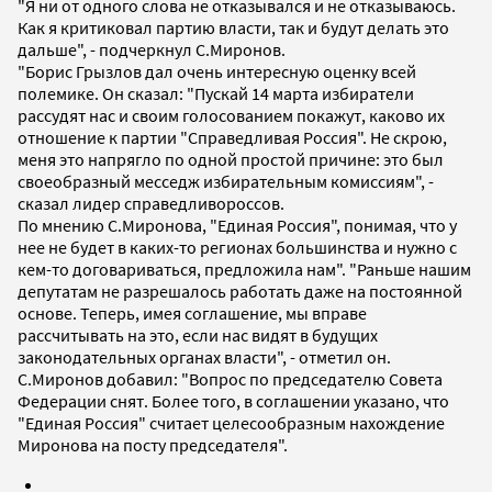
"Я ни от одного слова не отказывался и не отказываюсь.
Как я критиковал партию власти, так и будут делать это
дальше", - подчеркнул С.Миронов.
"Борис Грызлов дал очень интересную оценку всей
полемике. Он сказал: "Пускай 14 марта избиратели
рассудят нас и своим голосованием покажут, каково их
отношение к партии "Справедливая Россия". Не скрою,
меня это напрягло по одной простой причине: это был
своеобразный месседж избирательным комиссиям", -
сказал лидер справедливороссов.
По мнению С.Миронова, "Единая Россия", понимая, что у
нее не будет в каких-то регионах большинства и нужно с
кем-то договариваться, предложила нам". "Раньше нашим
депутатам не разрешалось работать даже на постоянной
основе. Теперь, имея соглашение, мы вправе
рассчитывать на это, если нас видят в будущих
законодательных органах власти", - отметил он.
С.Миронов добавил: "Вопрос по председателю Совета
Федерации снят. Более того, в соглашении указано, что
"Единая Россия" считает целесообразным нахождение
Миронова на посту председателя".