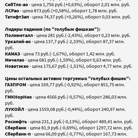
СибТлк-ао
- цена 1,756 руб.(+0,63%), оборот 2,01 млн. руб.
ЛСРао
- цена 873 руб.(+0,58%), оборот 1,78 млн. руб.
Татнфт3ап
- цена 74,37 руб.(+0,26%), оборот 0,03 млн. руб.
Лидеры падения (по "голубым фишкам"):
Полиметалл
- цена 281 руб.(-2,43%), оборот 0,23 млн. руб.
Уркалий-ао
- цена 137,7 руб.(-2,33%), оборот 87,37 млн.
руб.
КАМАЗ
- цена 73 руб.(-1,67%), оборот 1,42 млн. руб.
Мечелао
- цена 681 руб.(-1,59%), оборот 0,63 млн. руб.
Новатэкао
- цена 175,67 руб.(-1,51%), оборот 4,77 млн. руб.
Цены остальных активно торгуемых "голубых фишек":
ГАЗПРОМ
- цена 169,77 руб.(-0,92%), оборот 851,75 млн.
руб.
ГМКНорНик
- цена 4566 руб.(-0,57%), оборот 286,03 млн.
руб.
ЛУКОЙЛ
- цена 1559,08 руб.(-0,44%), оборот 240,97 млн.
руб.
Роснефть
- цена 231,1 руб.(-0,13%), оборот 489,41 млн. руб.
Сбербанк
- цена 81,9 руб.(-0,69%), оборот 1297,72 млн. руб.
Сбербанк-п
- цена 66,09 руб.(-0,77%), оборот 167,73 млн.