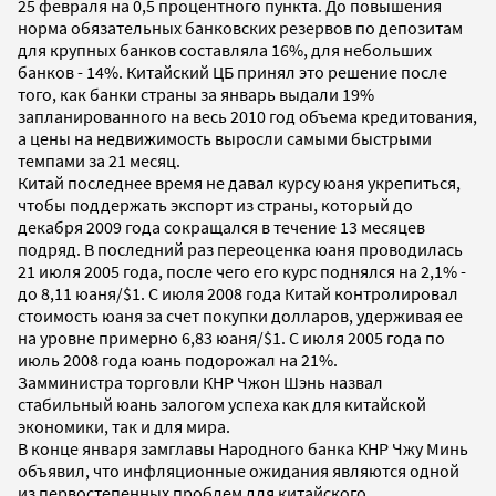
25 февраля на 0,5 процентного пункта. До повышения
норма обязательных банковских резервов по депозитам
для крупных банков составляла 16%, для небольших
банков - 14%. Китайский ЦБ принял это решение после
того, как банки страны за январь выдали 19%
запланированного на весь 2010 год объема кредитования,
а цены на недвижимость выросли самыми быстрыми
темпами за 21 месяц.
Китай последнее время не давал курсу юаня укрепиться,
чтобы поддержать экспорт из страны, который до
декабря 2009 года сокращался в течение 13 месяцев
подряд. В последний раз переоценка юаня проводилась
21 июля 2005 года, после чего его курс поднялся на 2,1% -
до 8,11 юаня/$1. С июля 2008 года Китай контролировал
стоимость юаня за счет покупки долларов, удерживая ее
на уровне примерно 6,83 юаня/$1. С июля 2005 года по
июль 2008 года юань подорожал на 21%.
Замминистра торговли КНР Чжон Шэнь назвал
стабильный юань залогом успеха как для китайской
экономики, так и для мира.
В конце января замглавы Народного банка КНР Чжу Минь
объявил, что инфляционные ожидания являются одной
из первостепенных проблем для китайского