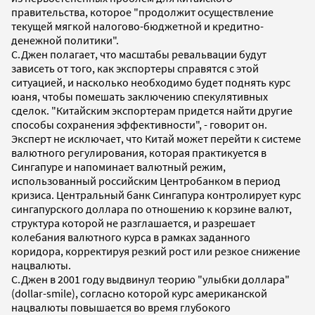
правительства, которое "продолжит осуществление
текущей мягкой налогово-бюджетной и кредитно-
денежной политики".
С.Джен полагает, что масштабы ревальвации будут
зависеть от того, как экспортеры справятся с этой
ситуацией, и насколько необходимо будет поднять курс
юаня, чтобы помешать заключению спекулятивных
сделок. "Китайским экспортерам придется найти другие
способы сохранения эффективности", - говорит он.
Эксперт не исключает, что Китай может перейти к системе
валютного регулирования, которая практикуется в
Сингапуре и напоминает валютный режим,
использованный российским Центробанком в период
кризиса. Центральный банк Сингапура контролирует курс
сингапурского доллара по отношению к корзине валют,
структура которой не разглашается, и разрешает
колебания валютного курса в рамках заданного
коридора, корректируя резкий рост или резкое снижение
нацвалюты.
С.Джен в 2001 году выдвинул теорию "улыбки доллара"
(dollar-smile), согласно которой курс американской
нацвалюты повышается во время глубокого