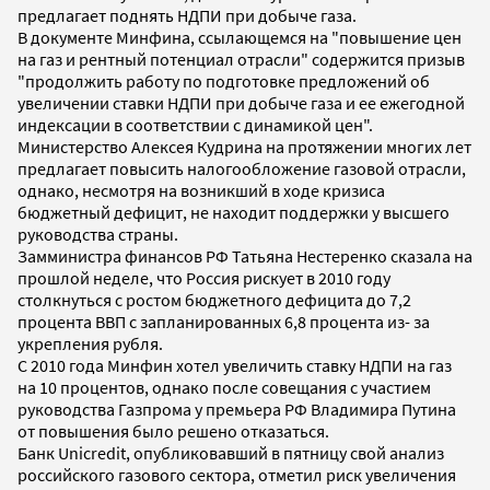
предлагает поднять НДПИ при добыче газа.
В документе Минфина, ссылающемся на "повышение цен
на газ и рентный потенциал отрасли" содержится призыв
"продолжить работу по подготовке предложений об
увеличении ставки НДПИ при добыче газа и ее ежегодной
индексации в соответствии с динамикой цен".
Министерство Алексея Кудрина на протяжении многих лет
предлагает повысить налогообложение газовой отрасли,
однако, несмотря на возникший в ходе кризиса
бюджетный дефицит, не находит поддержки у высшего
руководства страны.
Замминистра финансов РФ Татьяна Нестеренко сказала на
прошлой неделе, что Россия рискует в 2010 году
столкнуться с ростом бюджетного дефицита до 7,2
процента ВВП с запланированных 6,8 процента из- за
укрепления рубля.
С 2010 года Минфин хотел увеличить ставку НДПИ на газ
на 10 процентов, однако после совещания с участием
руководства Газпрома у премьера РФ Владимира Путина
от повышения было решено отказаться.
Банк Unicredit, опубликовавший в пятницу свой анализ
российского газового сектора, отметил риск увеличения