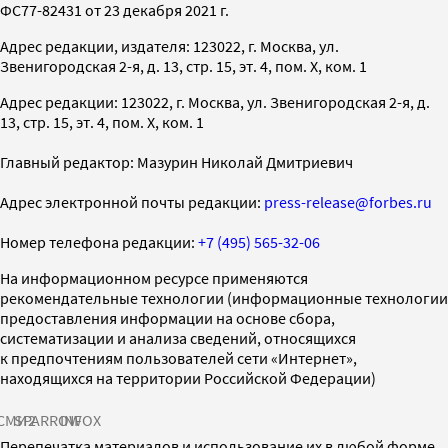
ФС77-82431 от 23 декабря 2021 г.
Адрес редакции, издателя: 123022, г. Москва, ул.
Звенигородская 2-я, д. 13, стр. 15, эт. 4, пом. X, ком. 1
Адрес редакции: 123022, г. Москва, ул. Звенигородская 2-я, д.
13, стр. 15, эт. 4, пом. X, ком. 1
Главный редактор: Мазурин Николай Дмитриевич
Адрес электронной почты редакции:
press-release@forbes.ru
Номер телефона редакции:
+7 (495) 565-32-06
На информационном ресурсе применяются
рекомендательные технологии (информационные технологии
предоставления информации на основе сбора,
систематизации и анализа сведений, относящихся
к предпочтениям пользователей сети «Интернет»,
находящихся на территории Российской Федерации)
СМИ2
SPARROW
INFOX
Перепечатка материалов и использование их в любой форме,