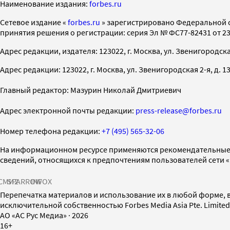
Наименование издания:
forbes.ru
Cетевое издание «
forbes.ru
» зарегистрировано Федеральной 
принятия решения о регистрации: серия Эл № ФС77-82431 от 23 
Адрес редакции, издателя: 123022, г. Москва, ул. Звенигородская 2-
Адрес редакции: 123022, г. Москва, ул. Звенигородская 2-я, д. 13, с
Главный редактор: Мазурин Николай Дмитриевич
Адрес электронной почты редакции:
press-release@forbes.ru
Номер телефона редакции:
+7 (495) 565-32-06
На информационном ресурсе применяются рекомендательные 
сведений, относящихся к предпочтениям пользователей сети 
СМИ2
SPARROW
INFOX
Перепечатка материалов и использование их в любой форме, в
исключительной собственностью Forbes Media Asia Pte. Limite
AO «АС Рус Медиа»
·
2026
16+