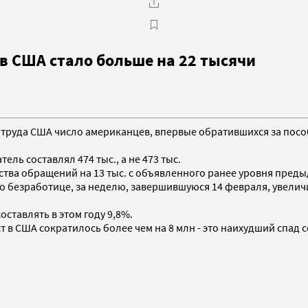
в США стало больше на 22 тысячи
ва труда США число американцев, впервые обратившихся за пос
ль составлял 474 тыс., а не 473 тыс.
ва обращений на 13 тыс. с объявленного ранее уровня предыд
безработице, за неделю, завершившуюся 14 февраля, увеличило
ставлять в этом году 9,8%.
ст в США сократилось более чем на 8 млн - это наихудший спад