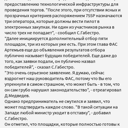
предоставлению технологической инфраструктуры для
проведения торгов. "После этого, при отсутствии ясных и
прозрачных критериев распоряжением 755Р назначаются
три оператора, которые должны вести пилот в
электронных закупках. Ни один из участников рынка в
число трех не попадает", - сообщил С.Габестро.
"Далее инициируется дополнительный отбор пяти
площадок, три из которых уже есть. При этом глава ФАС
Артемьев еще до объявления результатов отбора
публично называет будущих победителей. Еще даже до
того, как заявки подали, он публично назвал
победителей", - сказал С.Габестро.
"Это очень серьезное заявление. Я думаю, сейчас
вздрогнет наш руководитель ФАС, потому что Вы его
упрекнули в самом страшном, что может быть - в том, что
он сам грубо нарушил законодательство", - отреагировал
Д.Медведев.
Однако предприниматель не смутился и заявил, что
может подтвердить каждое слово. "В такой ситуации на
Западе любой министр уходит в отставку", - добавил
С.Габестро.
Он отметил, что площадки, которые полностью готовы к