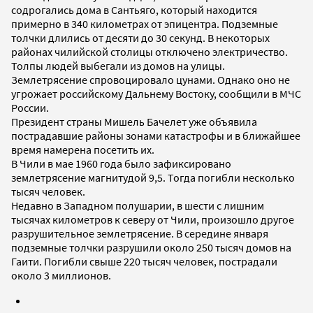
содрогались дома в Сантьяго, который находится
примерно в 340 километрах от эпицентра. Подземные
толчки длились от десяти до 30 секунд. В некоторых
районах чилийской столицы отключено электричество.
Толпы людей выбегали из домов на улицы.
Землетрясение спровоцировало цунами. Однако оно не
угрожает российскому Дальнему Востоку, сообщили в МЧС
России.
Президент страны Мишель Бачелет уже объявила
пострадавшие районы зонами катастрофы и в ближайшее
время намерена посетить их.
В Чили в мае 1960 года было зафиксировано
землетрясение магнитудой 9,5. Тогда погибли несколько
тысяч человек.
Недавно в Западном полушарии, в шести с лишним
тысячах километров к северу от Чили, произошло другое
разрушительное землетрясение. В середине января
подземные толчки разрушили около 250 тысяч домов на
Гаити. Погибли свыше 220 тысяч человек, пострадали
около 3 миллионов.