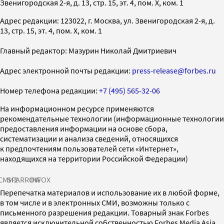
Звенигородская 2-я, д. 13, стр. 15, эт. 4, пом. X, ком. 1
Адрес редакции: 123022, г. Москва, ул. Звенигородская 2-я, д.
13, стр. 15, эт. 4, пом. X, ком. 1
Главный редактор: Мазурин Николай Дмитриевич
Адрес электронной почты редакции:
press-release@forbes.ru
Номер телефона редакции:
+7 (495) 565-32-06
На информационном ресурсе применяются
рекомендательные технологии (информационные технологии
предоставления информации на основе сбора,
систематизации и анализа сведений, относящихся
к предпочтениям пользователей сети «Интернет»,
находящихся на территории Российской Федерации)
СМИ2
SPARROW
INFOX
Перепечатка материалов и использование их в любой форме,
в том числе и в электронных СМИ, возможны только с
письменного разрешения редакции. Товарный знак Forbes
является исключительной собственностью Forbes Media Asia