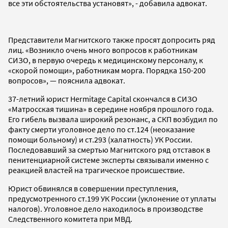
все эти обстоятельства установят», - добавила адвокат.
Представители Магнитского также просят допросить ряд
лиц. «Возникло очень много вопросов к работникам
СИЗО, в первую очередь к медицинскому персоналу, к
«скорой помощи», работникам морга. Порядка 150-200
вопросов», — пояснила адвокат.
37-летний юрист Hermitage Capital скончался в СИЗО
«Матросская тишина» в середине ноября прошлого года.
Его гибель вызвала широкий резонанс, а СКП возбудил по
факту смерти уголовное дело по ст.124 (неоказание
помощи больному) и ст.293 (халатность) УК России.
Последовавший за смертью Магнитского ряд отставок в
пенитенциарной системе эксперты связывали именно с
реакцией властей на трагическое происшествие.
Юрист обвинялся в совершении преступления,
предусмотренного ст.199 УК России (уклонение от уплаты
налогов). Уголовное дело находилось в производстве
Следственного комитета при МВД.