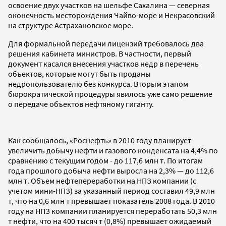
освоение двух участков на шельфе Сахалина — северная
оконечность месторождения Чайво-море и Некрасовский
на структуре Астрахановское море.
Для формальной передачи лицензий требовалось два
решения кабинета министров. В частности, первый
документ касался внесения участков недр в перечень
объектов, которые могут быть проданы
недропользователю без конкурса. Вторым этапом
бюрократической процедуры явилось уже само решение
о передаче объектов нефтяному гиганту.
Как сообщалось, «Роснефть» в 2010 году планирует
увеличить добычу нефти и газового конденсата на 4,4% по
сравнению с текущим годом - до 117,6 млн т. По итогам
года прошлого добыча нефти выросла на 2,3% — до 112,6
млн т. Объем нефтепереработки на НПЗ компании (с
учетом мини-НПЗ) за указанный период составил 49,9 млн
т, что на 0,6 млн т превышает показатель 2008 года. В 2010
году на НПЗ компании планируется переработать 50,3 млн
т нефти, что на 400 тысяч т (0,8%) превышает ожидаемый