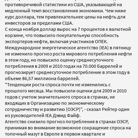
противоречивой статистики из США, указывающей на
медленный темп восстановления экономики. Чем ниже
курс доллара, тем привлекательнее цены на нефть для
инвесторов за пределами США.
С конца ноября доллар вырос на 7 процентов к валютной
корзине, что повысило покупательную способность
экспортеров нефти, включая участников ОПЕК.
Международное энергетическое агентство (IEA) в пятницу
не изменило прогноз роста мирового потребления нефти
в этом году, но повысило оценку среднесуточного
потребления в 2009 и 2010 годах на 70.000 баррелей и
прогнозирует среднесуточное потребление в этом году в
объеме 86,57 миллиона баррелей.
"Тенденции роста спроса почти не изменились с
прошлого месяца. Мы повысили оценки для 2009 и 2010
годов с учетом значительного спроса в странах, не
входящих в Организацию по экономическому
сотрудничеству и развитию (ОЭСР)", - сказал Рейтер один
из руководителей IEA Дэвид Файф.
Агентство снизило прогноз потребления в странах ОЭСР,
принимая во внимание возможное сокращение спроса на
топочный мазут в Европе в первом квартале и