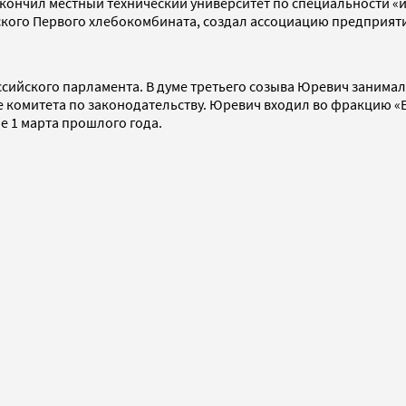
окончил местный технический университет по специальности «и
нского Первого хлебокомбината, создал ассоциацию предпри
ссийского парламента. В думе третьего созыва Юревич занимал
ве комитета по законодательству. Юревич входил во фракцию «Е
е 1 марта прошлого года.