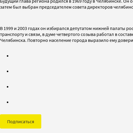
Будущий глава региона родился в 1969 году в Челябинске. Он 
затем был выбран председателем совета директоров челяби
В 1999 и 2003 годах он избирался депутатом нижней палаты ро
транспорту и связи, в думе четвертого созыва работал в соста
Челябинска. Повторно население города выразило ему довери
Подписаться