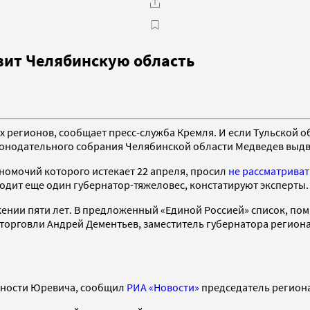
вит Челябинскую область
х регионов, сообщает пресс-служба Кремля. И если Тульской
конодательного собрания Челябинской области Медведев выдв
лномочий которого истекает 22 апреля, просил
не рассматриват
ходит еще один губернатор-тяжеловес, констатируют эксперты.
нии пяти лет. В предложенный «Единой Россией» список, пом
торговли Андрей Дементьев, заместитель губернатора регион
лжности Юревича, сообщил
РИА «Новости»
председатель регион